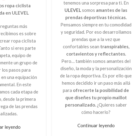
tenemos una sorpresa para ti. En
 ropa ciclista
ULEVEL
somos
amantes de las
ada en ULEVEL
prendas deportivas técnicas.
Pensamos siempre en tu comodidad
preguntas más
y seguridad. Por eso desarrollamos
recibimos es sobre
prendas que a la vez que
crear ropa ciclista
confortables sean
transpirables,
anto si eres parte
cortavientos y reflectantes.
upeta, equipo de
Pero… también somos amantes del
lemente un grupo de
diseño, la moda y la personalización
 los pasos para
de la ropa deportiva. Es por ello que
a en una equipación
hemos decidido ir un paso más allá
amental. En este
para
ofrecerte la posibilidad de
lamos cada etapa de
que diseñes tu propio maillot
, desde la primera
personalizado.
¿Quieres saber
rega de las prendas
cómo hacerlo?
alizadas.
Continuar leyendo
ar leyendo