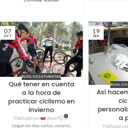
07
19
OCT
SEP
BLOG
,
CICLOTURISTAS
Qué tener en cuenta
BLOG
,
CIC
Así hace
a la hora de
cic
practicar ciclismo en
personal
invierno
a 
0
Publicado por
Ulevel
Llegan los días cortos, oscuros,
Publicado po