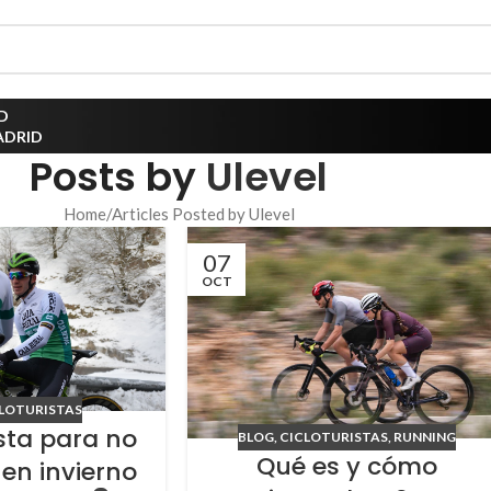
D
ADRID
Posts by
Ulevel
Home
Articles Posted by Ulevel
07
OCT
LOTURISTAS
ista para no
BLOG
,
CICLOTURISTAS
,
RUNNING
Qué es y cómo
 en invierno