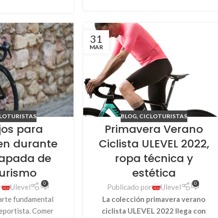
31
MAR
BLOG
,
CICLOTURISTAS
LOTURISTAS
Primavera Verano
jos para
Ciclista ULEVEL 2022,
en durante
ropa técnica y
apada de
estética
turismo
0
0
Publicado por
Ulevel
r
Ulevel
La colección primavera verano
parte fundamental
ciclista ULEVEL 2022 llega con
deportista. Comer