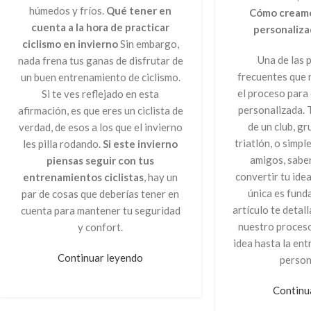
húmedos y fríos.
Qué tener en
Cómo creamos
cuenta a la hora de practicar
personaliz
ciclismo en invierno
Sin embargo,
Una de las 
nada frena tus ganas de disfrutar de
frecuentes que 
un buen entrenamiento de ciclismo.
el proceso para 
Si te ves reflejado en esta
personalizada. T
afirmación, es que eres un ciclista de
de un club, gr
verdad, de esos a los que el invierno
triatlón, o simp
les pilla rodando.
Si este invierno
amigos, saber
piensas seguir con tus
convertir tu ide
entrenamientos ciclistas
, hay un
única es fund
par de cosas que deberías tener en
artículo te detal
cuenta para mantener tu seguridad
nuestro proceso
y confort.
idea hasta la ent
Continuar leyendo
person
Continu