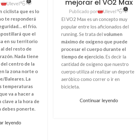
mejorar el VO2 Max
0
r
Ulevel
5
Publicado por
Ulevel
 ciclista que es lo
no te responderá
El VO2 Max es un concepto muy
eguridad… el frío.
popular entre los aficionados del
postillará que el
running. Se trata del
volumen
a en su territorio
máximo de oxígeno que puede
al del resto de
procesar el cuerpo durante el
 razón. Nada tiene
tiempo de ejercicio.
Es decir la
 del centro de la
cantidad de oxígeno que nuestro
en la zona norte o
cuerpo utiliza al realizar un deporte
e/Baleares. La
aeróbico como correr o ir en
s temperaturas
bicicleta.
que va a hacer a
Continuar leyendo
n clave a la hora de
a debes ponerte.
ar leyendo