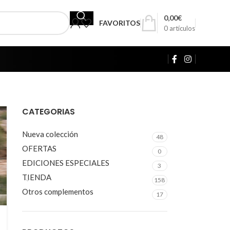
0,00
€
FAVORITOS
0
artículos
CATEGORIAS
Nueva colección
48
OFERTAS
0
EDICIONES ESPECIALES
3
TIENDA
158
Otros complementos
17