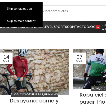
Skip to navigation
Skip to main content
FE
IENDA
CUSTOM SERVICES
ULEVEL SPORTS
CONTACTO
BLOG
M
14
07
OCT
OCT
BLOG
,
CIC
Ropa cicl
BLOG
,
CICLOTURISTAS
,
RUNNING
Desayuna, come y
pasar frío