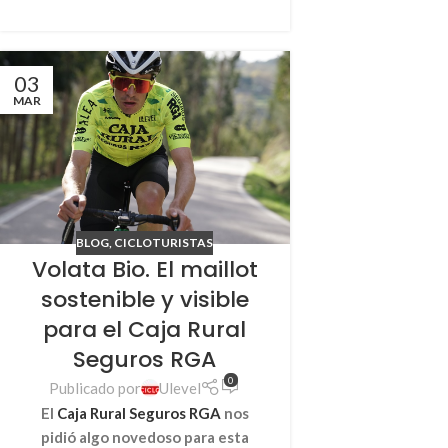
03
MAR
BLOG
,
CICLOTURISTAS
Volata Bio. El maillot
sostenible y visible
para el Caja Rural
Seguros RGA
0
Publicado por
Ulevel
El
Caja Rural Seguros RGA
nos
pidió algo novedoso para esta