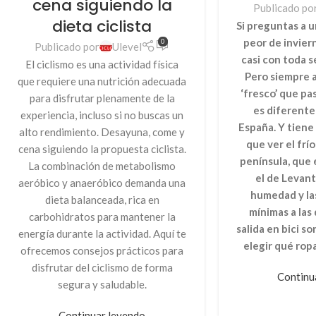
cena siguiendo la
Publicado po
dieta ciclista
Si preguntas a un
peor de invier
0
Publicado por
Ulevel
casi con toda s
El ciclismo es una actividad física
Pero siempre a
que requiere una nutrición adecuada
‘fresco’ que pas
para disfrutar plenamente de la
es diferente 
experiencia, incluso si no buscas un
España. Y tiene
alto rendimiento. Desayuna, come y
que ver el frío
cena siguiendo la propuesta ciclista.
península, que 
La combinación de metabolismo
el de Levant
aeróbico y anaeróbico demanda una
humedad y la
dieta balanceada, rica en
mínimas a las 
carbohidratos para mantener la
salida en bici so
energía durante la actividad. Aquí te
elegir qué rop
ofrecemos consejos prácticos para
disfrutar del ciclismo de forma
Continu
segura y saludable.
Continuar leyendo