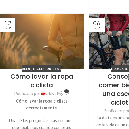
12
06
SEP
SEP
BLOG
,
CIC
BLOG
,
CICLOTURISTAS
Conse
Cómo lavar la ropa
comer bi
ciclista
una esc
0
Publicado por
Ulevel
ciclo
Cómo lavar la ropa ciclista
correctamente
Publicado po
La dieta es una 
Una de las preguntas más comunes
de la vida de un 
que recibimos cuando compráis