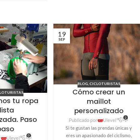
19
SEP
BLOG
,
CICLOTURISTAS
Cómo crear un
LOTURISTAS
mos tu ropa
maillot
lista
personalizado
izada. Paso
2
Publicado por
Ulevel
paso
Si te gustan las prendas únicas y
eres un apasionado del ciclismo,
0
r
Ulevel