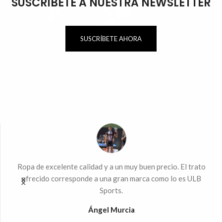
SUSCRÍBETE A NUESTRA NEWSLETTER
SUSCRÍBETE AHORA
ndo
Ropa de excelente calidad y a un muy buen precio. El trato
Mu
 la
ofrecido corresponde a una gran marca como lo es ULB
Sports.
%
Ángel Murcia