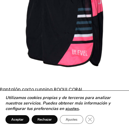
Pantalón corto running ROQUI CORAL
Utilizamos cookies propias y de terceros para analizar
34,00
€
nuestros servicios. Puedes obtener más información y
1
configurar tus preferencias en
ajustes
.
¿Necesitas ayuda?
Cerrar el banner de 
Aceptar
Rechazar
Ajustes