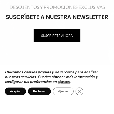
DESCUENTOS Y PROMOCIONES EXCLUSIVAS
SUSCRÍBETE A NUESTRA NEWSLETTER
SUSCRÍBETE AHORA
Utilizamos cookies propias y de terceros para analizar
nuestros servicios. Puedes obtener más información y
configurar tus preferencias en
ajustes
.
Cerrar el banner de 
ndo
Ropa de excelente calidad y a un muy buen precio. El trato
Mu
Aceptar
Rechazar
Ajustes
 la
ofrecido corresponde a una gran marca como lo es ULB
Sports.
%
Ángel Murcia