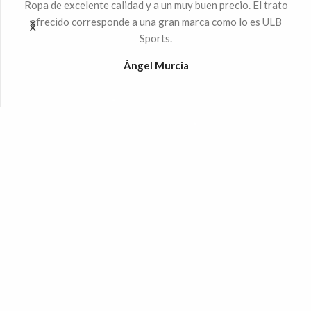
ndo
Ropa de excelente calidad y a un muy buen precio. El trato
Mu
 la
ofrecido corresponde a una gran marca como lo es ULB
Sports.
%
Ángel Murcia