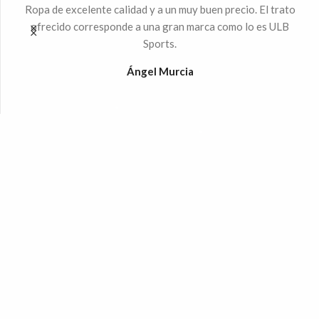
ndo
Ropa de excelente calidad y a un muy buen precio. El trato
Mu
 la
ofrecido corresponde a una gran marca como lo es ULB
Sports.
%
Ángel Murcia