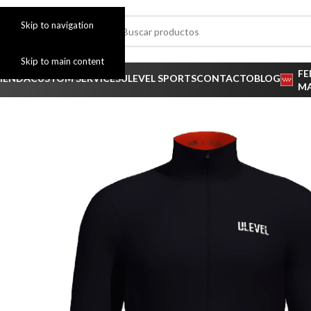
Skip to navigation
Skip to main content
FE
IENDA
CUSTOM SERVICES
ULEVEL SPORTS
CONTACTO
BLOG
M