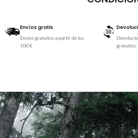
Cortavientos
Badana ergonómica profesional
Repelente al agua
Mengoshi
Transpirable
Envíos gratis
Devoluci
Tejidos con grip incorporado y corte vivo
Temperatura recom
Ajuste ergonomico sin arrugas.
Envíos gratuitos a partir de los
Devolucio
Material antideslizante sin silicona
100 €
gratuitos.
Antialérgico y antibacteriano
Tirantes listados transpirables
Más información
Más in
acanalados
Doble bolsillo trasero transpirable