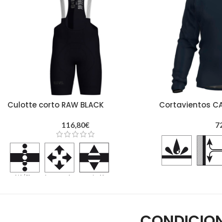
Culotte corto RAW BLACK
Cortavientos C
116,80
€
7
Totalmente person
Máximo confort
Secado rápido
CONDICION
Extremadamente li