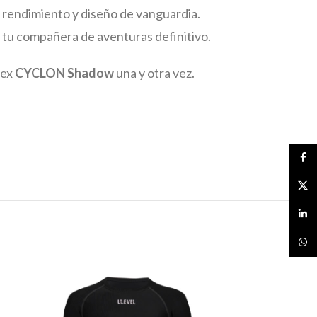
o rendimiento y diseño de vanguardia.
 tu compañera de aventuras definitivo.
sex
CYCLON Shadow
una y otra vez.
Face
X
linked
What