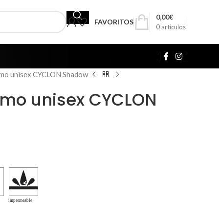
0,00
€
FAVORITOS
0
artículos
ismo unisex CYCLON Shadow
smo unisex CYCLON