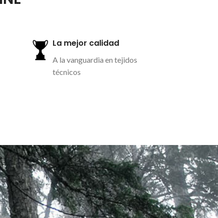
Regulador térmico
Mejora el confort y la evacuación del
sudor
Costuras planas y corte vivo sin marcas
La mejor calidad
ni pliegues
A la vanguardia en tejidos
Temperatura recomendada -10ºC a 10ºC
técnicos
Más información