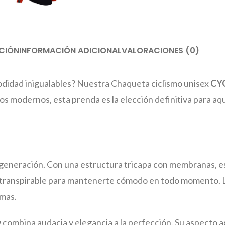
CIÓN
INFORMACIÓN ADICIONAL
VALORACIONES (0)
modidad inigualables? Nuestra Chaqueta ciclismo unisex
CY
os modernos, esta prenda es la elección definitiva para aq
 generación. Con una estructura tricapa con membranas, es
te transpirable para mantenerte cómodo en todo momento. 
emas.
w
combina audacia y elegancia a la perfección. Su aspecto a