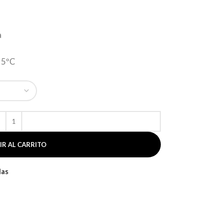
a
 5ºC
IR AL CARRITO
las