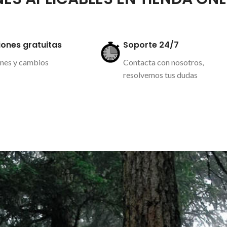
intempestivos con viento, frio y lluvia.
Faldón trasero extensible anti-
salpicaduras
ones gratuitas
Soporte 24/7
Tejido elástico de color negro anti-
endada: Todo tipo
blanqueo
nes y cambios
Contacta con nosotros,
resolvemos tus dudas
formación
Más información