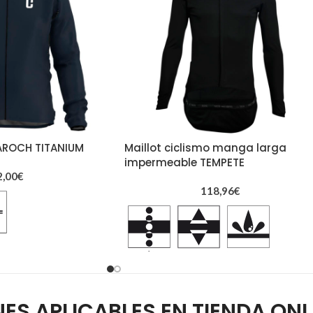
AROCH TITANIUM
Maillot ciclismo manga larga
impermeable TEMPETE
2,00
€
118,96
€
alizado
Tejido tri-capa con membrana
impermeable y transpirable
ES APLICABLES EN TIENDA ONL
Para entrene y competición en ambiente
gera